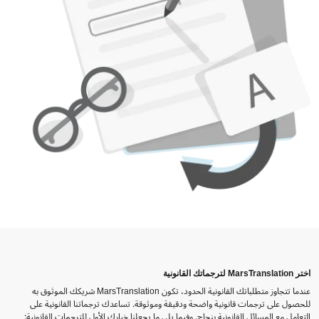
اختر MarsTranslation لترجماتك القانونية
عندما تتجاوز متطلباتك القانونية الحدود، تكون MarsTranslation شريكك الموثوق به
للحصول على ترجمات قانونية واضحة ودقيقة وموثوقة. تساعدك ترجماتنا القانونية على
التعامل مع المسائل القانونية بنجاح. وفيما يلي ما يجعلنا خيارك الأول للترجمات القانونية: