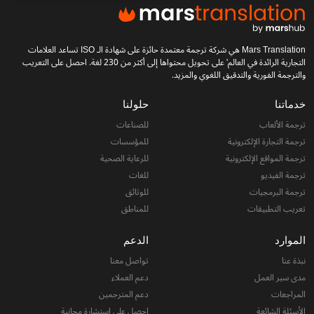
Mars Translation هي شركة ترجمة معتمدة حائزة على شهادة الـ ISO تساعد العلامات
التجارية الرائدة في العالم' على تحويل محتواها إلى أكثر من 230 لغة. احصل على التعريب
والترجمة الفورية والتدقيق اللغوي والمزيد.
خدماتنا
حلولنا
ترجمة الألعاب
للصناعات
ترجمة التجارة الإلكترونية
للمؤسسات
ترجمة المواقع الإلكترونية
للرعاية الصحية
ترجمة الفيديو
للغات
ترجمة البرمجيات
للوثائق
تعريب التطبيقات
للمناطق
الموارد
الدعم
نبذة عنا
تواصل معنا
مدى سير العمل
دعم العملاء
المراجعات
دعم المترجمين
الأسئلة الشائعة
احصل على استشارة مجانية