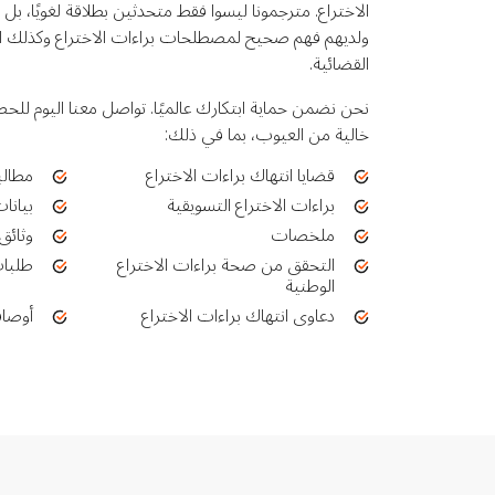
الاختراع. مترجمونا ليسوا فقط متحدثين بطلاقة لغويًا،
ولديهم فهم صحيح لمصطلحات براءات الاختراع وكذلك ال
القضائية.
نحن نضمن حماية ابتكارك عالميًا. تواصل معنا اليوم لل
خالية من العيوب، بما في ذلك:
قضايا انتهاك براءات الاختراع
مطالب
براءات الاختراع التسويقية
بيانا
ملخصات
وثائق
التحقق من صحة براءات الاختراع
طلبات
الوطنية
دعاوى انتهاك براءات الاختراع
أوصاف