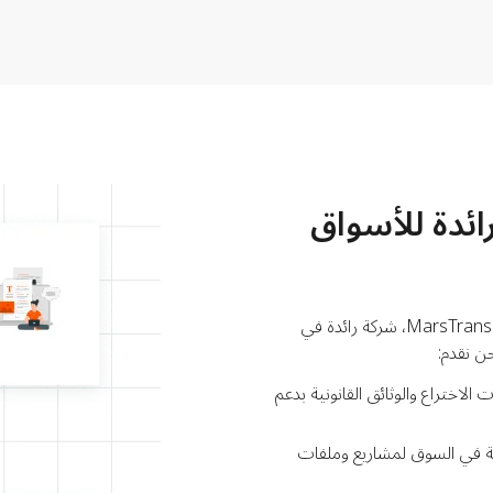
ائدة للأسواق
تجنب عناء مقارنة شركات ترجمة براءات الاختراع. MarsTranslation، شركة رائدة في
ن نقدم:
الاختراع والوثائق القانونية بدعم
لة في السوق لمشاريع وملفات