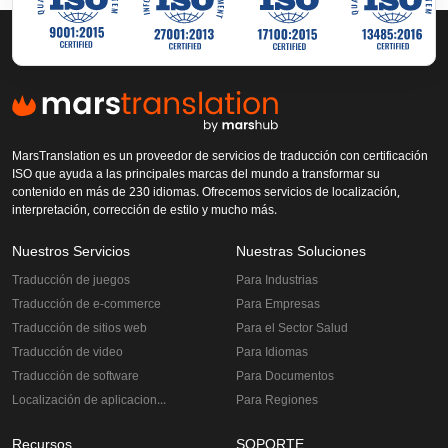
MarsTranslation es un proveedor de servicios de traducción con certificación
ISO que ayuda a las principales marcas del mundo a transformar su
contenido en más de 230 idiomas. Ofrecemos servicios de localización,
interpretación, corrección de estilo y mucho más.
Nuestros Servicios
Nuestras Soluciones
Traducción de juegos
Para Industrias
Traducción de e-commerce
Para Empresas
Traducción de sitios web
Para el Sector Salud
Traducción de video
Para Idiomas
Traducción de software
Para Documentos
Localización de aplicaciones
Para Regiones
Recursos
SOPORTE