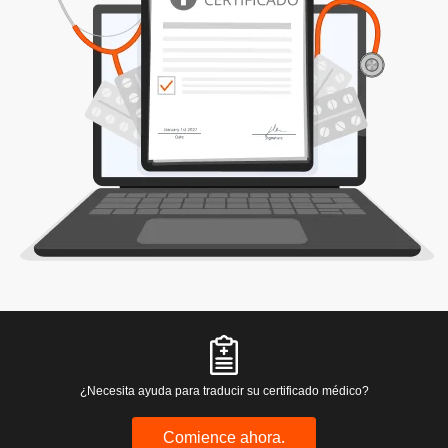
¿Necesita ayuda para traducir su certificado médico?
Comience ahora.