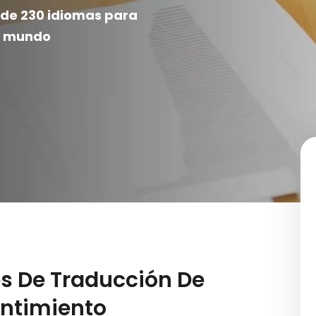
de 230 idiomas para
l mundo
es De Traducción De
entimiento