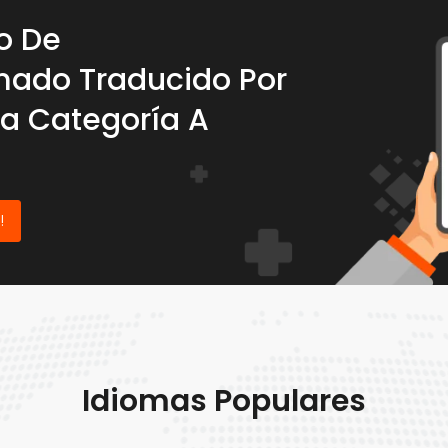
o De
mado Traducido Por
ra Categoría A
!
Idiomas Populares