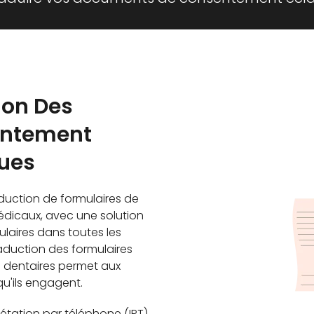
ion Des
entement
ques
aduction de formulaires de
édicaux, avec une solution
laires dans toutes les
raduction des formulaires
s dentaires permet aux
u'ils engagent.
rétation par téléphone (IPT)